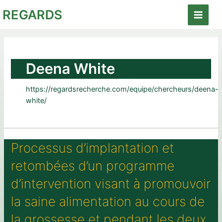
Aller
REGARDS
au
Main
contenu
Menu
Deena White
https://regardsrecherche.com/equipe/chercheurs/deena-
white/
Processus d’implantation et
retombées d’un programme
d’intervention visant à promouvoir
la saine alimentation au cours de
la grossesse et pendant les deux