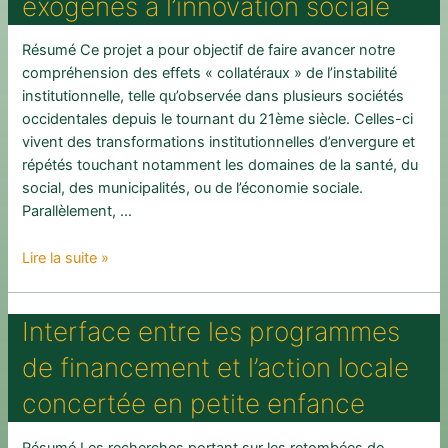
exogènes à l’innovation sociale
à
promouvoir
Résumé Ce projet a pour objectif de faire avancer notre
la
compréhension des effets « collatéraux » de l’instabilité
saine
institutionnelle, telle qu’observée dans plusieurs sociétés
alimentation
occidentales depuis le tournant du 21ème siècle. Celles-ci
au
vivent des transformations institutionnelles d’envergure et
cours
répétés touchant notamment les domaines de la santé, du
de
social, des municipalités, ou de l’économie sociale.
la
Parallèlement, …
grossesse
et
Réseaux
Lire la suite »
pendant
locaux
les
d’action
deux
Interface entre les programmes
collective
premières
face
années
de financement et l’action locale
à
de
la
concertée en petite enfance
vie
volatilité
de
institutionnelle
l’enfant