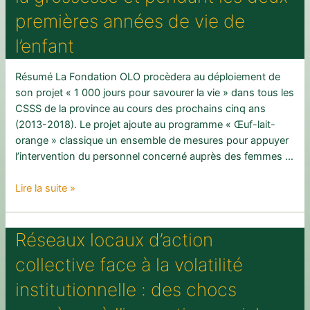
premières années de vie de
l’enfant
Résumé La Fondation OLO procèdera au déploiement de
son projet « 1 000 jours pour savourer la vie » dans tous les
CSSS de la province au cours des prochains cinq ans
(2013-2018). Le projet ajoute au programme « Œuf-lait-
orange » classique un ensemble de mesures pour appuyer
l’intervention du personnel concerné auprès des femmes …
Processus
Lire la suite »
d’implantation
et
Réseaux locaux d’action
retombées
d’un
collective face à la volatilité
programme
d’intervention
institutionnelle : des chocs
visant