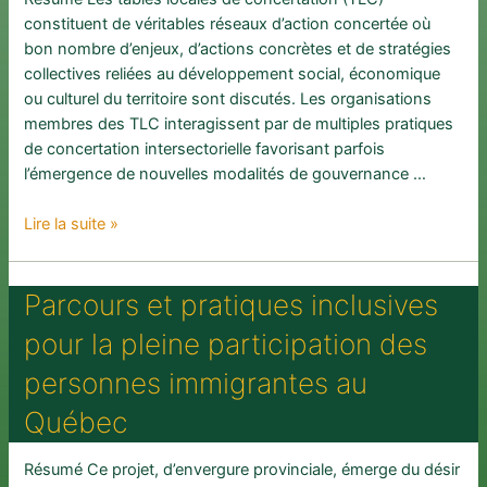
enfance
constituent de véritables réseaux d’action concertée où
bon nombre d’enjeux, d’actions concrètes et de stratégies
collectives reliées au développement social, économique
ou culturel du territoire sont discutés. Les organisations
membres des TLC interagissent par de multiples pratiques
de concertation intersectorielle favorisant parfois
l’émergence de nouvelles modalités de gouvernance …
Enjeux
Lire la suite »
organisationnels
associés
Parcours et pratiques inclusives
à
la
pour la pleine participation des
gouvernance
en
personnes immigrantes au
réseau
Québec
au
sein
Résumé Ce projet, d’envergure provinciale, émerge du désir
d’une