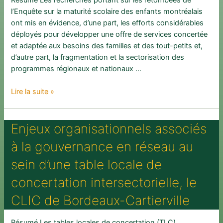
Résumé Les recherches portant sur les retombées de
:
l’Enquête sur la maturité scolaire des enfants montréalais
des
ont mis en évidence, d’une part, les efforts considérables
chocs
déployés pour développer une offre de services concertée
exogènes
et adaptée aux besoins des familles et des tout-petits et,
à
d’autre part, la fragmentation et la sectorisation des
l’innovation
programmes régionaux et nationaux …
sociale
Interface
Lire la suite »
entre
les
Enjeux organisationnels associés
programmes
de
à la gouvernance en réseau au
financement
et
sein d’une table locale de
l’action
concertation intersectorielle, le
locale
concertée
CLIC de Bordeaux-Cartierville
en
petite
Résumé Les tables locales de concertation (TLC)