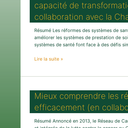
capacité de transformat
collaboration avec la C
Résumé Les réformes des systèmes de santé
améliorer les systèmes de prestation de soin
systèmes de santé font face à des défis s
Bilan
Lire la suite »
des
réformes
des
soins
Mieux comprendre les ré
de
santé
efficacement (en collabo
:
un
Résumé Annoncé en 2013, le Réseau de Canc
programme
et intégrée de la lutte contre le cancer au