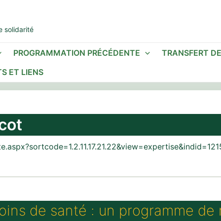
 solidarité
PROGRAMMATION PRÉCÉDENTE
TRANSFERT D
S ET LIENS
cot
ite.aspx?sortcode=1.2.11.17.21.22&view=expertise&indid=12
soins de santé : un programme de 