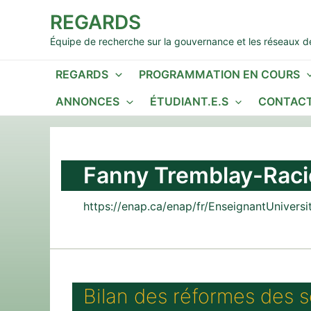
Aller
REGARDS
au
contenu
Équipe de recherche sur la gouvernance et les réseaux de
REGARDS
PROGRAMMATION EN COURS
ANNONCES
ÉTUDIANT.E.S
CONTACT
Fanny Tremblay-Raci
https://enap.ca/enap/fr/EnseignantUnivers
Bilan des réformes des 