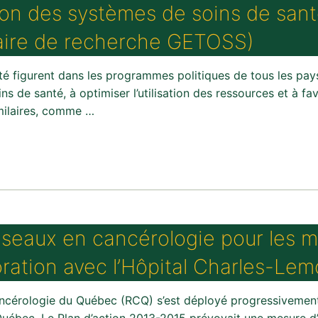
ion des systèmes de soins de san
haire de recherche GETOSS)
 figurent dans les programmes politiques de tous les pays
s de santé, à optimiser l’utilisation des ressources et à fav
imilaires, comme …
seaux en cancérologie pour les m
ration avec l’Hôpital Charles-Le
érologie du Québec (RCQ) s’est déployé progressivement, 
 Québec. Le Plan d’action 2013-2015 prévoyait une mesure d