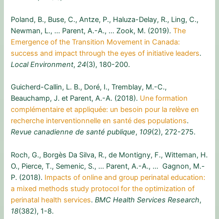
Poland, B., Buse, C., Antze, P., Haluza-Delay, R., Ling, C.,
Newman, L., … Parent, A.-A., … Zook, M. (2019).
The
Emergence of the Transition Movement in Canada:
success and impact through the eyes of initiative leaders
.
Local Environment
,
24
(3), 180-200.
Guicherd-Callin, L. B., Doré, I., Tremblay, M.-C.,
Beauchamp, J. et Parent, A.-A. (2018).
Une formation
complémentaire et appliquée: un besoin pour la relève en
recherche interventionnelle en santé des populations
.
Revue canadienne de santé publique
,
109
(2), 272-275.
Roch, G., Borgès Da Silva, R., de Montigny, F., Witteman, H.
O., Pierce, T., Semenic, S., … Parent, A.-A., … Gagnon, M.-
P. (2018).
Impacts of online and group perinatal education:
a mixed methods study protocol for the optimization of
perinatal health services
.
BMC Health Services Research
,
18
(382), 1-8.