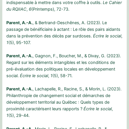
indispensable à mettre dans votre coffre à outils.
Le Cahier
du RQIIAC
,
6
(Printemps), 72-73.
Parent, A.-A.
, & Bertrand-Deschênes, A. (2023). Le
passage de bénéficiaire à actant : Le rôle des pairs aidants
dans la prévention des décès par surdoses.
Écrire le social
,
1
(5), 95-107.
Parent, A.-A.
, Gagnon, F., Boucher, M., & Divay, G. (2023).
Regard sur les éléments intangibles et les conditions de
pré-évaluation des politiques locales en développement
social.
Écrire le social
,
1
(5), 58-71.
Parent, A.-A.
, Lachapelle, R., Racine, S., & Morin, L. (2023).
Philanthropie de changement social et démarches de
développement territorial au Québec : Quels types de
proximité caractérisent leurs rapports ?
Écrire le social
,
1
(5), 29-44.
Parent, A.-A.
, Morin, L., Racine, S., Lachapelle, R., &