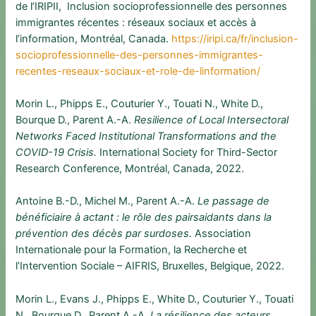
de l’IRIPII, Inclusion socioprofessionnelle des personnes
immigrantes récentes : réseaux sociaux et accès à
l’information, Montréal, Canada.
https://iripi.ca/fr/inclusion-
socioprofessionnelle-des-personnes-immigrantes-
recentes-reseaux-sociaux-et-role-de-linformation/
Morin L., Phipps E., Couturier Y., Touati N., White D.,
Bourque D., Parent A.-A.
Resilience of Local Intersectoral
Networks Faced Institutional Transformations and the
COVID-19 Crisis.
International Society for Third-Sector
Research Conference, Montréal, Canada, 2022.
Antoine B.-D., Michel M., Parent A.-A.
Le passage de
bénéficiaire à actant : le rôle des pairsaidants dans la
prévention des décès par surdoses.
Association
Internationale pour la Formation, la Recherche et
l’Intervention Sociale – AIFRIS, Bruxelles, Belgique, 2022.
Morin L., Evans J., Phipps E., White D., Couturier Y., Touati
N., Bourque D., Parent A.-A.
La résilience des acteurs