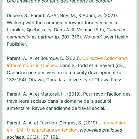
Une analyse de contenu des rapports du coroner
.
Dupéré, S., Parent, A.-A., Roy, M., & Adam, G. (2021).
Working with the community toward food security in
Limoilou, Quebec city. Dans A. R. Volman (Éd.),
Canadian
community as partner
(p. 307-316). WoltersKluwer Health
Publisher.
Parent, A.-A. et Bourque, D. (2020).
Collective Action and
Interventions in Québec
. Dans S. Todd et S. Savard (dir.),
Canadian perspectives on community development (p.
133-154). Ottawa, Canada : University of Ottawa Press.
Parent, A.-A. et Martorell, H. (2019). Pour revoir l’action des
travailleurs sociaux dans le domaine de la sécurité
alimentaire. Revue canadienne de travail social.
Parent, A. A. et Tourillon-Gingras, S. (2019)
L’intervention
en HLM : Une pratique en tension
,
Nouvelles pratiques
sociales,
30
(2), 137-152.