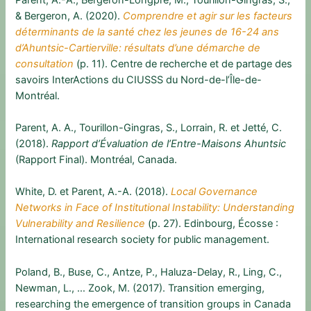
& Bergeron, A. (2020).
Comprendre et agir sur les facteurs
déterminants de la santé chez les jeunes de 16-24 ans
d’Ahuntsic-Cartierville: résultats d’une démarche de
consultation
(p. 11). Centre de recherche et de partage des
savoirs InterActions du CIUSSS du Nord-de-l’Île-de-
Montréal.
Parent, A. A., Tourillon-Gingras, S., Lorrain, R. et Jetté, C.
(2018).
Rapport d’Évaluation de l’Entre-Maisons Ahuntsic
(Rapport Final). Montréal, Canada.
White, D. et Parent, A.-A. (2018).
Local Governance
Networks in Face of Institutional Instability: Understanding
Vulnerability and Resilience
(p. 27). Edinbourg, Écosse :
International research society for public management.
Poland, B., Buse, C., Antze, P., Haluza-Delay, R., Ling, C.,
Newman, L., … Zook, M. (2017). Transition emerging,
researching the emergence of transition groups in Canada