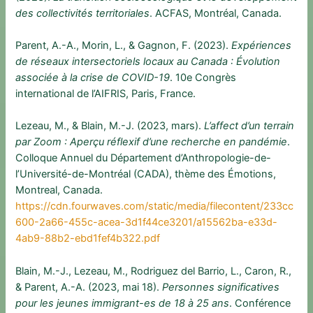
des collectivités territoriales
. ACFAS, Montréal, Canada.
Parent, A.-A., Morin, L., & Gagnon, F. (2023).
Expériences
de réseaux intersectoriels locaux au Canada : Évolution
associée à la crise de COVID-19
. 10e Congrès
international de l’AIFRIS, Paris, France.
Lezeau, M., & Blain, M.-J. (2023, mars).
L’affect d’un terrain
par Zoom : Aperçu réflexif d’une recherche en pandémie
.
Colloque Annuel du Département d’Anthropologie-de-
l’Université-de-Montréal (CADA), thème des Émotions,
Montreal, Canada.
https://cdn.fourwaves.com/static/media/filecontent/233cc
600-2a66-455c-acea-3d1f44ce3201/a15562ba-e33d-
4ab9-88b2-ebd1fef4b322.pdf
Blain, M.-J., Lezeau, M., Rodriguez del Barrio, L., Caron, R.,
& Parent, A.-A. (2023, mai 18).
Personnes significatives
pour les jeunes immigrant-es de 18 à 25 ans
. Conférence