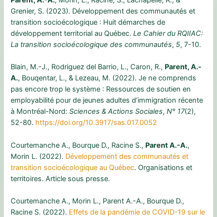
Grenier, S. (2023). Développement des communautés et
transition socioécologique : Huit démarches de
développement territorial au Québec.
Le Cahier du RQIIAC:
La transition socioécologique des communautés
,
5
, 7-10.
Blain, M.-J., Rodriguez del Barrio, L., Caron, R.,
Parent, A.-
A.
, Bouqentar, L., & Lezeau, M. (2022). Je ne comprends
pas encore trop le système : Ressources de soutien en
employabilité pour de jeunes adultes d’immigration récente
à Montréal-Nord:
Sciences & Actions Sociales
,
N° 17
(2),
52-80.
https://doi.org/10.3917/sas.017.0052
Courtemanche A., Bourque D., Racine S.,
Parent A.-A.
,
Morin L. (2022).
Développement des communautés et
transition socioécologique au Québec
. Organisations et
territoires. Article sous presse.
Courtemanche A., Morin L., Parent A.-A., Bourque D.,
Racine S. (2022).
Effets de la pandémie de COVID-19 sur le