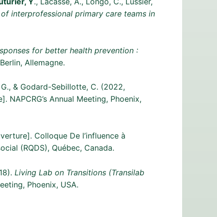
turier, Y
., Lacasse, A., Longo, C., Lussier,
of interprofessional primary care teams in
ponses for better health prevention :
Berlin, Allemagne.
, G., & Godard-Sebillotte, C. (2022,
]. NAPCRG’s Annual Meeting, Phoenix,
erture]. Colloque De l’influence à
 social (RQDS), Québec, Canada.
18).
Living Lab on Transitions (Transilab
eting, Phoenix, USA.