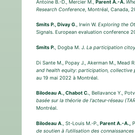
Antoine B.-D., Mercier M.,
Parent A.-A.
When
Research Conference
, Montréal, Canada, 2
Smits P., Divay G
., Irwin W.
Exploring the O
Signals. European evaluation conference 2
Smits P.
, Dogba M. J.
La participation cito
Di Sante M., Popay J., Akerman M., Mead R
and health equity: participation, collecti
au 19 mai 2022 à Montréal.
Bilodeau A., Chabot C.
, Bellavance Y., Potv
basée sur la théorie de l‘acteur-réseau (TA
Montréal.
Bilodeau A
., St-Louis M.-P.,
Parent A.-A.,
P
de soutien à l’utilisation des connaissances