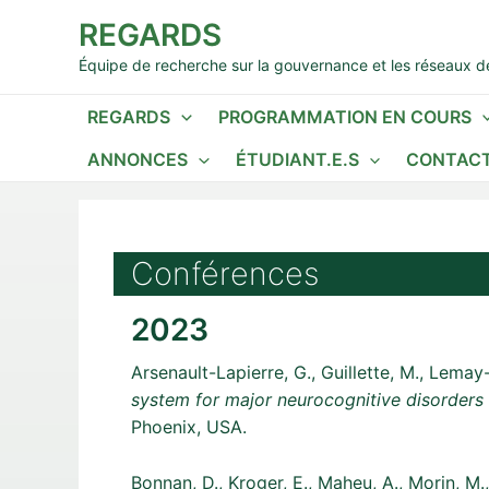
Aller
REGARDS
au
contenu
Équipe de recherche sur la gouvernance et les réseaux de
REGARDS
PROGRAMMATION EN COURS
ANNONCES
ÉTUDIANT.E.S
CONTACT
Conférences
2023
Arsenault-Lapierre, G., Guillette, M., Lema
system for major neurocognitive disorders :
Phoenix, USA.
Bonnan, D., Kroger, E., Maheu, A., Morin, M., 