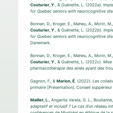
Couturier, Y
., & Guénette, L. (2022a).
Imple
for Quebec seniors with neurocognitive dis
Bonnan, D., Kroger, E., Maheu, A., Morin, M., 
Couturier, Y
., & Guénette, L. (2022b).
Impl
for Quebec seniors with neurocognitive dis
Danemark.
Bonnan, D., Kroger, E., Maheu, A., Morin, M., 
Couturier, Y
., & Guénette, L. (2022c).
Mise 
pharmacothérapie des ainés ayant des trou
Gagnon, F., &
Marion, É
. (2022).
Les collab
primaire
[Présentation]. Conseil suppérieur d
Maillet, L.
, Angarita Varela, G. L., Bouliann
adaptatif et inclusif ? Le cas d’un réseau i
conférences de Montréal en éthique de la 