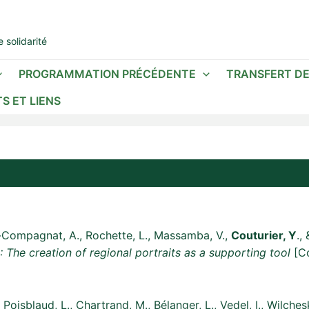
 solidarité
PROGRAMMATION PRÉCÉDENTE
TRANSFERT D
S ET LIENS
y-Compagnat, A., Rochette, L., Massamba, V.,
Couturier, Y
.,
 The creation of regional portraits as a supporting tool
[Co
Poisblaud, L., Chartrand, M., Bélanger, L., Vedel, I., Wilchesky