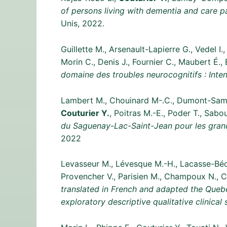
of persons living with dementia and care pa
Unis, 2022.
Guillette M., Arsenault-Lapierre G., Vedel
Morin C., Denis J., Fournier C., Maubert É.
domaine des troubles neurocognitifs : Inte
Lambert M., Chouinard M-.C., Dumont-Samso
Couturier Y.
, Poitras M.-E., Poder T., Sabo
du Saguenay-Lac-Saint-Jean pour les grands
2022
Levasseur M., Lévesque M.-H., Lacasse-Bédard
Provencher V., Parisien M., Champoux N., C
translated in French and adapted the Quebe
exploratory descriptive qualitative clinical 