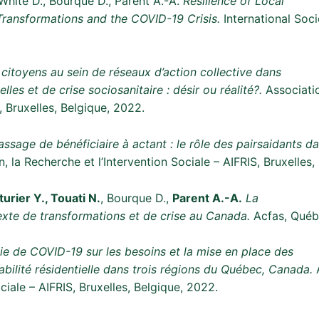
, White D., Bourque D., Parent A.-A.
Resilience of Local
 Transformations and the COVID-19 Crisis.
International Soc
 citoyens au sein de réseaux d’action collective dans
lles et de crise sociosanitaire : désir ou réalité?.
Associatio
, Bruxelles, Belgique, 2022.
assage de bénéficiaire à actant : le rôle des pairsaidants d
, la Recherche et l’Intervention Sociale – AIFRIS, Bruxelles,
urier Y., Touati N.
, Bourque D.,
Parent A.-A.
La
exte de transformations et de crise au Canada.
Acfas, Québ
ie de COVID-19 sur les besoins et la mise en place des
tabilité résidentielle dans trois régions du Québec, Canada.
ciale – AIFRIS, Bruxelles, Belgique, 2022.