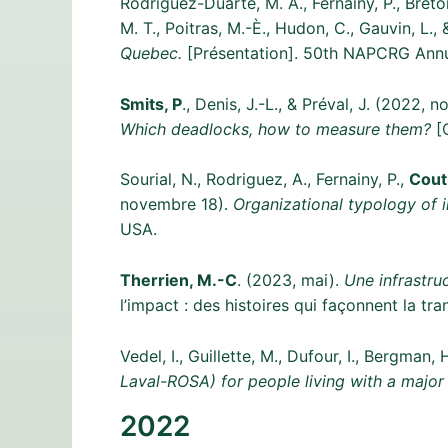
Rodriguez-Duarte, M. A., Fernainy, P., Breto
M. T., Poitras, M.-È., Hudon, C., Gauvin, L.
Quebec.
[Présentation]. 50th NAPCRG Annu
Smits, P
., Denis, J.-L., & Préval, J. (2022,
Which deadlocks, how to measure them?
[C
Sourial, N., Rodriguez, A., Fernainy, P.,
Cout
novembre 18).
Organizational typology of 
USA.
Therrien, M.-C
. (2023, mai).
Une infrastru
l’impact : des histoires qui façonnent la 
Vedel, I., Guillette, M., Dufour, I., Bergman, 
Laval-ROSA) for people living with a major
2022