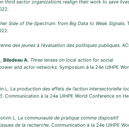
 third sector organizations realign their work to save lives
022.
ther Side of the Spectrum: from Big Data to Weak Signals.
T
022.
yenne des jeunes à l’évaluation des politiques publiques.
ACF
.,
Bilodeau A.
Three lenses on local action for social
ve power and actor networks.
Symposium à la 24e UIHPE Worl
in L.
La production des effets de l’action intersectorielle lo
R).
Communication à la 24e UIHPE World Conference on Hea
otvin L.
La communauté de pratique comme dispositif
 issues de la recherche.
Communication à la 24e UIHPE Wor