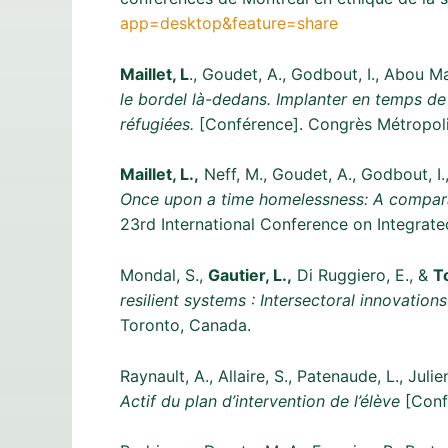
app=desktop&feature=share
Maillet, L
., Goudet, A., Godbout, I., Abou Ma
le bordel là-dedans. Implanter en temps de
réfugiées.
[Conférence]. Congrès Métropoli
Maillet, L.,
Neff, M., Goudet, A., Godbout, I.
Once upon a time homelessness: A comparati
23rd International Conference on Integrate
Mondal, S.,
Gautier, L.,
Di Ruggiero, E., &
T
resilient systems : Intersectoral innovation
Toronto, Canada.
Raynault, A., Allaire, S., Patenaude, L., Julie
Actif du plan d’intervention de l’élève
[Confé