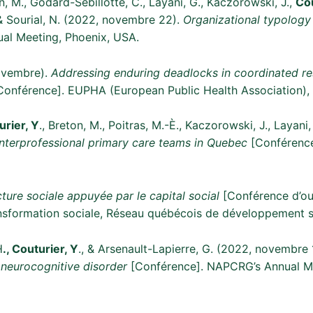
n, M., Godard-Sebillotte, C., Layani, G., Kaczorowski, J.,
Cou
, & Sourial, N. (2022, novembre 22).
Organizational typology 
al Meeting, Phoenix, USA.
 novembre).
Addressing enduring deadlocks in coordinated res
onférence]. EUPHA (European Public Health Association), 
urier, Y
., Breton, M., Poitras, M.-È., Kaczorowski, J., Layani
interprofessional primary care teams in Quebec
[Conférence
cture sociale appuyée par le capital social
[Conférence d’ouv
transformation sociale, Réseau québécois de développement
H
., Couturier, Y
., & Arsenault-Lapierre, G. (2022, novembre 
 neurocognitive disorder
[Conférence]. NAPCRG’s Annual Me