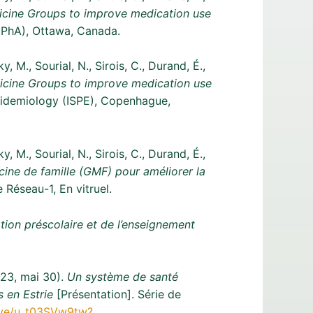
edicine Groups to improve medication use
CPhA), Ottawa, Canada.
, M., Sourial, N., Sirois, C., Durand, É.,
edicine Groups to improve medication use
pidemiology (ISPE), Copenhague,
, M., Sourial, N., Sirois, C., Durand, É.,
cine de famille (GMF) pour améliorer la
 Réseau-1, En vitruel.
ion préscolaire et de l’enseignement
2023, mai 30).
Un système de santé
s en Estrie
[Présentation]. Série de
ive/u_t03SVw9tw?