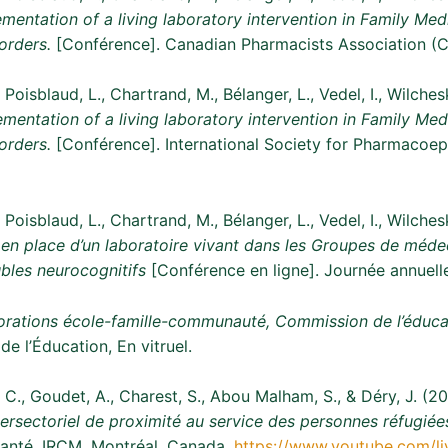
mentation of a living laboratory intervention in Family M
orders.
[Conférence]. Canadian Pharmacists Association (
Poisblaud, L., Chartrand, M., Bélanger, L., Vedel, I., Wilchesky
ementation of a living laboratory intervention in Family M
orders.
[Conférence]. International Society for Pharmacoe
Poisblaud, L., Chartrand, M., Bélanger, L., Vedel, I., Wilchesky
en place d’un laboratoire vivant dans les Groupes de méde
bles neurocognitifs
[Conférence en ligne]. Journée annuelle
orations école-famille-communauté, Commission de l’éducat
e l’Éducation, En vitruel.
e, C., Goudet, A., Charest, S., Abou Malham, S., & Déry, J. (
ntersectoriel de proximité au service des personnes réfugiée
santé, IRCM, Montréal, Canada.
https://www.youtube.com/l