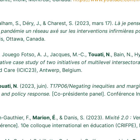
lham, S., Déry, J., & Charest, S. (2023, mars 17).
Là je pens
 pandémie un réseau axé sur les interventions infirmières
s, Ottawa, Canada.
, Jouego Fotso, A. J., Jacques, M.-C.,
Touati, N
., Bain, N., 
ve case study of two initiatives of multilevel intersecto
d Care (ICIC23), Antwerp, Belgium.
ouati, N
. (2023, juin).
T17P06/Negating inequities and margi
s and policy response.
[Co-présidente panel]. Conférence Int
n-Gauthier, F.,
Marion, É
., & Danis, S. (2023).
Mixité 2.0 : Ve
rence]. 10e colloque international en éducation (CRIFPE),