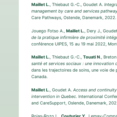
Maillet L.
, Thiebaut G.-C., Goudet A.
Integr
management by care and services pathway
Care Pathways, Ostende, Danemark, 2022.
Jouego Fotso A.,
Maillet L.
, Dery J., Goude
de la pratique infirmière de proximité intég
conférence UIPES, 15 au 19 mai 2022, Mont
Maillet L.
, Thiebaut G.-C.,
Touati N
., Breto
santé et services sociaux : une innovatio
dans les trajectoires de soins, une voie d
Canada.
Maillet L.
, Goudet A.
Access and continuity 
intervention in Quebec.
International Conf
and CareSupport, Oslende, Danemark, 202
Rojas-Rozo L.,
Couturier Y.
, Lemay-Compagn