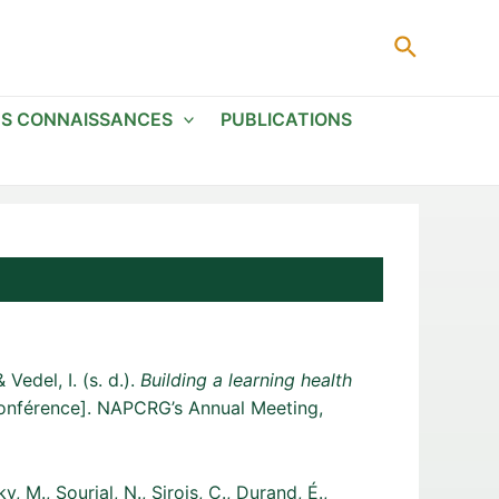
Recherc
ES CONNAISSANCES
PUBLICATIONS
 & Vedel, I. (s. d.).
Building a learning health
nférence]. NAPCRG’s Annual Meeting,
, M., Sourial, N., Sirois, C., Durand, É.,