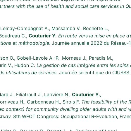
rtners with the use of health and social care services in Q
 I., Lemay-Compagnat A., Massamba V., Rochette L.,
, Boudreau C.,
Couturier Y.
En route vers la mise en place d
ntions et méthodologie
. Journée annuelle 2022 du Réseau-
n O., Gobeil-Lavoie A.-P., Morneau J., Paradis M.,
urin V., Hudon C.
La gestion de cas intégrée entre les soins 
 utilisateurs de services.
Journée scientifique du CIUSSS
 J., Filiatrault J., Larivière N.,
Couturier Y.,
orriveau H., Carbonneau H., Sirois F.
The feasibility of the
c context) for community dwelling older adults with and wit
study.
8th WFOT Congress: Occupational R-Evolution, Franc