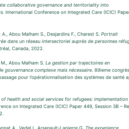
ate collaborative governance and territoriality into
s.
International Conference on Integrated Care (ICIC) Pape
t A., Abou Malham S., Desjardins F., Charest S.
Portrait
rée dans un réseau intersectoriel auprès de personnes réfugi
réal, Canada, 2022.
n M., Abou Malham S.
La gestion par trajectoires en
n de gouvernance complexe mais nécessaire
. 89ieme congrès
e passage pour l’opérationnalisation des systèmes de santé
of health and social services for refugees: implementation 
erence on Integrated Care (ICIC) Paper 449, Session 3B – 
2.
at A., Vedel I., Arsenault-Lapierre G.
The experience