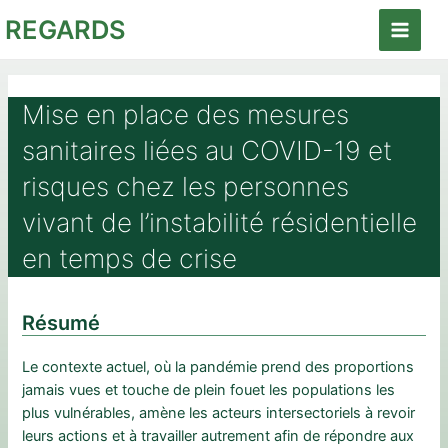
Aller
REGARDS
au
Main
contenu
Menu
Mise en place des mesures
sanitaires liées au COVID-19 et
risques chez les personnes
vivant de l’instabilité résidentielle
en temps de crise
Résumé
Le contexte actuel, où la pandémie prend des proportions
jamais vues et touche de plein fouet les populations les
plus vulnérables, amène les acteurs intersectoriels à revoir
leurs actions et à travailler autrement afin de répondre aux