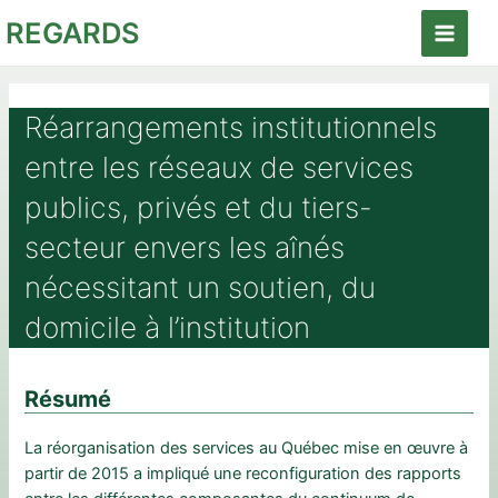
Aller
REGARDS
au
Main
contenu
Menu
Réarrangements institutionnels
entre les réseaux de services
publics, privés et du tiers-
secteur envers les aînés
nécessitant un soutien, du
domicile à l’institution
Résumé
La réorganisation des services au Québec mise en œuvre à
partir de 2015 a impliqué une reconfiguration des rapports