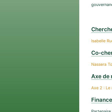
gouvernanc
Cherche
Isabelle Ru
Co-cher
Nassera To
Axe de 
Axe 2 : Le
Financ
Partenaire