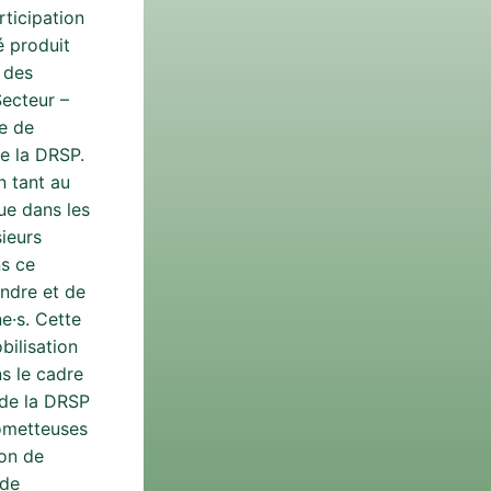
rticipation
é produit
n des
ecteur –
e de
e la DRSP.
n tant au
ue dans les
sieurs
ns ce
ndre et de
e·s. Cette
bilisation
s le cadre
 de la DRSP
rometteuses
ion de
 de