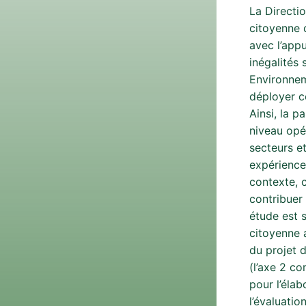
La Directio
citoyenne 
avec l’appu
inégalités
Environnem
déployer c
Ainsi, la p
niveau opér
secteurs et
expérience
contexte, 
contribuer 
étude est s
citoyenne 
du projet 
(l’axe 2 c
pour l’élab
l’évaluatio