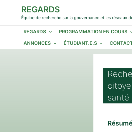
Aller
REGARDS
au
contenu
Équipe de recherche sur la gouvernance et les réseaux de
REGARDS
PROGRAMMATION EN COURS
ANNONCES
ÉTUDIANT.E.S
CONTACT
Recher
citoye
santé 
Résum