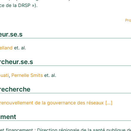
e de la DRSP »).
Pro
ur.se.s
elland
et. al.
cheur.se.s
uati
, 
Pernelle Smits
et. al.
recherche
 renouvellement de la gouvernance des réseaux […]
ement
 et financement : Direction régionale de la santé publique 