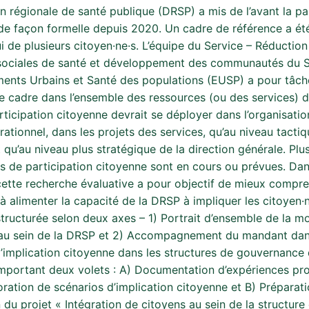
n régionale de santé publique (DRSP) a mis de l’avant la pa
de façon formelle depuis 2020. Un cadre de référence a ét
i de plusieurs citoyen·ne·s. L’équipe du Service – Réductio
 sociales de santé et développement des communautés du S
ents Urbains et Santé des populations (EUSP) a pour tâch
e cadre dans l’ensemble des ressources (ou des services) d
articipation citoyenne devrait se déployer dans l’organisatio
ationnel, dans les projets des services, qu’au niveau tactiq
 qu’au niveau plus stratégique de la direction générale. Plu
s de participation citoyenne sont en cours ou prévues. Da
cette recherche évaluative a pour objectif de mieux compre
à alimenter la capacité de la DRSP à impliquer les citoyen·n
tructurée selon deux axes – 1) Portrait d’ensemble de la mo
au sein de la DRSP et 2) Accompagnement du mandant dan
d’implication citoyenne dans les structures de gouvernance
omportant deux volets : A) Documentation d’expériences p
oration de scénarios d’implication citoyenne et B) Préparat
n du projet « Intégration de citoyens au sein de la structure