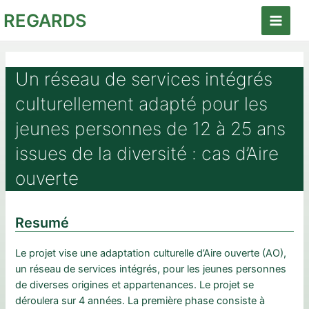
Aller
REGARDS
au
Main
contenu
Menu
Un réseau de services intégrés
culturellement adapté pour les
jeunes personnes de 12 à 25 ans
issues de la diversité : cas d’Aire
ouverte
Resumé
Le projet vise une adaptation culturelle d’Aire ouverte (AO),
un réseau de services intégrés, pour les jeunes personnes
de diverses origines et appartenances. Le projet se
déroulera sur 4 années. La première phase consiste à