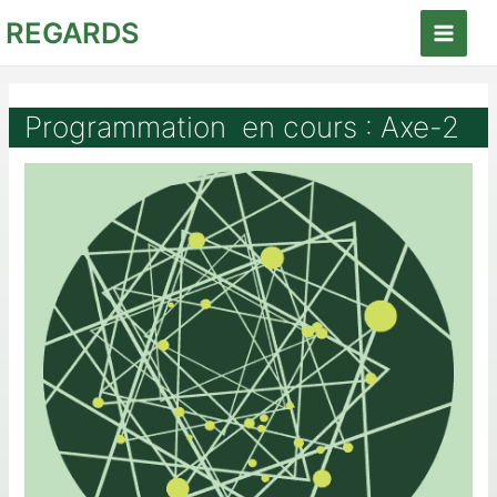
Aller
REGARDS
au
Main
contenu
Menu
Programmation en cours : Axe-2