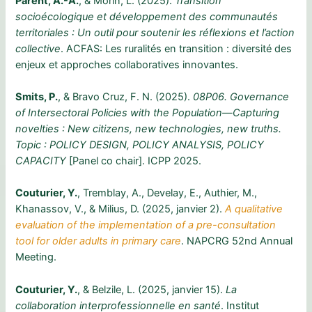
Parent, A.-A.
, & Morin, L. (2025).
Transition
socioécologique et développement des communautés
territoriales : Un outil pour soutenir les réflexions et l’action
collective
. ACFAS: Les ruralités en transition : diversité des
enjeux et approches collaboratives innovantes.
Smits, P.
, & Bravo Cruz, F. N. (2025).
08P06. Governance
of Intersectoral Policies with the Population—Capturing
novelties : New citizens, new technologies, new truths.
Topic : POLICY DESIGN, POLICY ANALYSIS, POLICY
CAPACITY
[Panel co chair]. ICPP 2025.
Couturier, Y.
, Tremblay, A., Develay, E., Authier, M.,
Khanassov, V., & Milius, D. (2025, janvier 2).
A qualitative
evaluation of the implementation of a pre-consultation
tool for older adults in primary care
. NAPCRG 52nd Annual
Meeting.
Couturier, Y.
, & Belzile, L. (2025, janvier 15).
La
collaboration interprofessionnelle en santé
. Institut