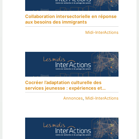
Collaboration intersectorielle en réponse
aux besoins des immigrants
Midi-InterActions
Cocréer l’adaptation culturelle des
services jeunesse : expériences et
retombées du processus auprès des
Annonces
, 
Midi-InterActions
personnes cocréatrices