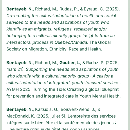
Bentayeb, N.
, Richard, M., Rudaz, P., & Eyraud, C. (2025).
Co-creating the cultural adaptation of health and social
services to the needs and aspirations of youth who
identify as im·migrants, refugees, racialized and/or
belonging to a cultural minority group: Insights from an
intersectoral process in Quebec/Canada
. The Global
Society on Migration, Ethnicity, Race and Health.
Bentayeb, N
., Richard, M.,
Gautier, L.
, & Rudaz, P. (2025,
mars 21).
Supporting the needs and aspirations of youth
who identify with a cultural minority group : A call for a
cultural adaptation of integrated, youth-focused services
.
AYMH 2025: Turning the Tide: Creating a global blueprint
for prevention and integrated care in Youth Mental Health.
Bentayeb, N.
, Kaltsidis, G., Boisvert-Viens, J., &
MacDonald, K. (2025, juillet 5). L’empreinte des services
intégrés sur le bien-être et la santé mentale des jeunes :
Une lecture critique de l’état des connaissances.