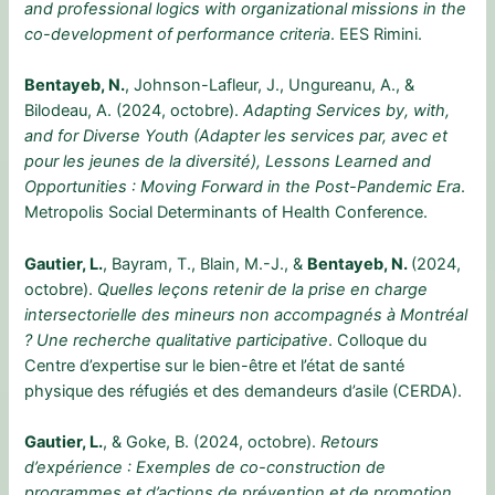
and professional logics with organizational missions in the
co-development of performance criteria
. EES Rimini.
Bentayeb, N.
, Johnson-Lafleur, J., Ungureanu, A., &
Bilodeau, A. (2024, octobre).
Adapting Services by, with,
and for Diverse Youth (Adapter les services par, avec et
pour les jeunes de la diversité), Lessons Learned and
Opportunities : Moving Forward in the Post-Pandemic Era
.
Metropolis Social Determinants of Health Conference.
Gautier, L.
, Bayram, T., Blain, M.-J., &
Bentayeb, N.
(2024,
octobre).
Quelles leçons retenir de la prise en charge
intersectorielle des mineurs non accompagnés à Montréal
? Une recherche qualitative participative
. Colloque du
Centre d’expertise sur le bien-être et l’état de santé
physique des réfugiés et des demandeurs d’asile (CERDA).
Gautier, L.
, & Goke, B. (2024, octobre).
Retours
d’expérience : Exemples de co-construction de
programmes et d’actions de prévention et de promotion