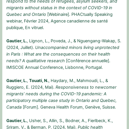
respond to the needs of refugees, asylum seekers, and
migrants without status in the context of COVID-19 in
Quebec and Ontario
[Webinaire]. PHACtually Speaking
webinar, Février 2024, Agence canadienne de santé
publique, En vitruel.
Gautier, L.
, Lignon, L., Poveda, J., & Nguengang-Wakap, S.
(2024, Juillet).
Unaccompanied minors living unprotected
in Paris : What are the consequences on their health
needs? A qualitative research
[Conférence annuelle].
IMISCOE Annual Conference, Lisbonne, Portugal.
Gautier, L.
,
Touati, N.
, Haydary, M., Mahmoudi, L., &
Ruggiero, E. (2024, Mai).
Responsiveness to newcomer
migrants’ needs during the COVID-19 pandemic: A
participatory multiple case study in Ontario and Quebec,
Canada
[Forum]. Geneva Health Forum, Genève, Suisse.
Gautier, L.
, Usher, S., Allin, S., Bodner, A., Fierlbeck, K.,
Sriram, V., & Berman, P. (2024, Mai).
Public health