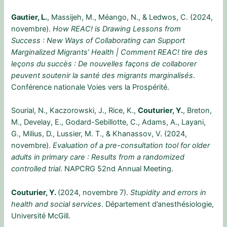
Gautier, L.
, Massijeh, M., Méango, N., & Ledwos, C. (2024,
novembre).
How REAC! is Drawing Lessons from
Success : New Ways of Collaborating can Support
Marginalized Migrants’ Health | Comment REAC! tire des
leçons du succès : De nouvelles façons de collaborer
peuvent soutenir la santé des migrants marginalisés
.
Conférence nationale Voies vers la Prospérité.
Sourial, N., Kaczorowski, J., Rice, K.,
Couturier, Y.
, Breton,
M., Develay, E., Godard-Sebillotte, C., Adams, A., Layani,
G., Milius, D., Lussier, M. T., & Khanassov, V. (2024,
novembre).
Evaluation of a pre-consultation tool for older
adults in primary care : Results from a randomized
controlled trial
. NAPCRG 52nd Annual Meeting.
Couturier, Y.
(2024, novembre 7).
Stupidity and errors in
health and social services
. Département d’anesthésiologie,
Université McGill.