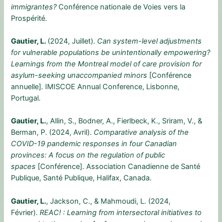
immigrantes?
Conférence nationale de Voies vers la
Prospérité.
Gautier, L.
(2024, Juillet).
Can system-level adjustments
for vulnerable populations be unintentionally empowering?
Learnings from the Montreal model of care provision for
asylum-seeking unaccompanied minors
[Conférence
annuelle]. IMISCOE Annual Conference, Lisbonne,
Portugal.
Gautier, L.
, Allin, S., Bodner, A., Fierlbeck, K., Sriram, V., &
Berman, P. (2024, Avril).
Comparative analysis of the
COVID-19 pandemic responses in four Canadian
provinces: A focus on the regulation of public
spaces
[Conférence]. Association Canadienne de Santé
Publique, Santé Publique, Halifax, Canada.
Gautier, L.
, Jackson, C., & Mahmoudi, L. (2024,
Février).
REAC! : Learning from intersectoral initiatives to