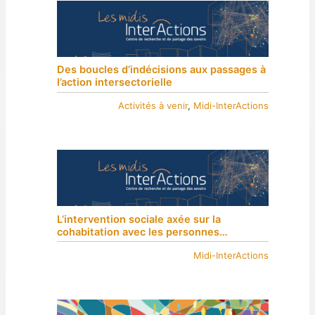
Des boucles d’indécisions aux passages à
l’action intersectorielle
Activités à venir
, 
Midi-InterActions
L’intervention sociale axée sur la
cohabitation avec les personnes
marginalisées : le cas de la Grande
Midi-InterActions
Bibliothèque de BanQ