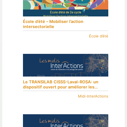
École d’été – Mobiliser l’action
intersectorielle
École d’été
Le TRANSILAB CISSS-Laval-ROSA: un
dispositif ouvert pour améliorer les
transitions de soins aux personnes vivant
Midi-InterActions
avec un trouble neurocognitif majeur