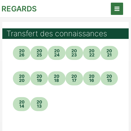
Aller
REGARDS
au
Main
contenu
Menu
Transfert des connaissances
20
20
20
20
20
20
26
25
24
23
22
21
20
20
20
20
20
20
20
19
18
17
16
15
20
20
14
13