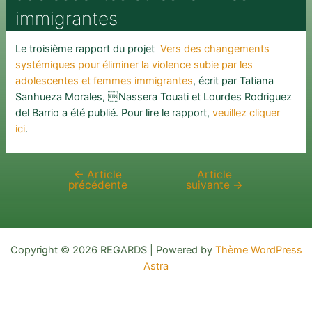
immigrantes
Le troisième rapport du projet
Vers des changements
systémiques pour éliminer la violence subie par les
adolescentes et femmes immigrantes
, écrit par Tatiana
Sanhueza Morales, Nassera Touati et Lourdes Rodriguez
del Barrio a été publié. Pour lire le rapport,
veuillez cliquer
ici
.
←
Article
Article
Navigation
précédente
suivante
→
de
l’article
Copyright © 2026 REGARDS | Powered by
Thème WordPress
Astra