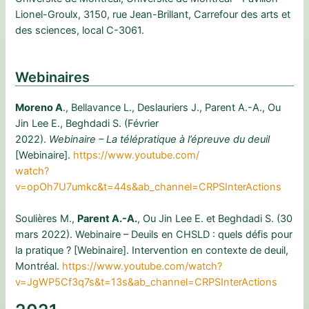
Lionel-Groulx, 3150, rue Jean-Brillant, Carrefour des arts et
des sciences, local C-3061.
Webinaires
Moreno A
., Bellavance L., Deslauriers J., Parent A.-A., Ou
Jin Lee E., Beghdadi S. (Février
2022).
Webinaire – La télépratique à l’épreuve du deuil
[Webinaire].
https://www.youtube.com/
watch?
v=opOh7U7umkc&t=44s&ab_channel=CRPSInterActions
Soulières M.,
Parent A.-A.
, Ou Jin Lee E. et Beghdadi S. (30
mars 2022). Webinaire – Deuils en CHSLD : quels défis pour
la pratique ? [Webinaire]. Intervention en contexte de deuil,
Montréal.
https://www.youtube.com/watch?
v=JgWP5Cf3q7s&t=13s&ab_channel=CRPSInterActions