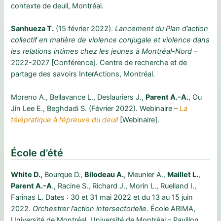
contexte de deuil, Montréal.
Sanhueza T.
(15 février 2022).
Lancement du Plan d’action
collectif en matière de violence conjugale et violence dans
les relations intimes chez les jeunes à Montréal-Nord
–
2022-2027 [Conférence]. Centre de recherche et de
partage des savoirs InterActions, Montréal.
Moreno A., Bellavance L., Deslauriers J.,
Parent A.-A.
, Ou
Jin Lee E., Beghdadi S. (Février 2022). Webinaire –
La
télépratique à l’épreuve du deuil
[Webinaire].
École d’été
White D.,
Bourque D.,
Bilodeau A.
, Meunier A.,
Maillet L.
,
Parent A.-A
., Racine S., Richard J., Morin L., Ruelland I.,
Farinas L. Dates : 30 et 31 mai 2022 et du 13 au 15 juin
2022.
Orchestrer l’action intersectorielle
. École ARIMA,
Université de Montréal, Université de Montréal – Pavillon