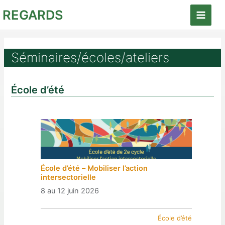
Aller
REGARDS
au
Main
contenu
Menu
Séminaires/écoles/ateliers
École d’été
École d’été – Mobiliser l’action
intersectorielle
8 au 12 juin 2026
École d’été