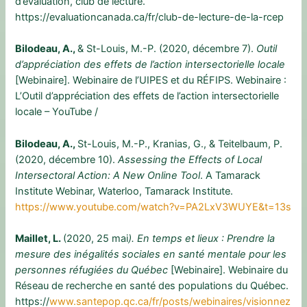
d’évaluation, club de lecture.
https://evaluationcanada.ca/fr/club-de-lecture-de-la-rcep
Bilodeau, A.,
& St-Louis, M.-P. (2020, décembre 7).
Outil
d’appréciation des effets de l’action intersectorielle locale
[Webinaire]. Webinaire de l’UIPES et du RÉFIPS. Webinaire :
L’Outil d’appréciation des effets de l’action intersectorielle
locale – YouTube /
Bilodeau, A.,
St-Louis, M.-P., Kranias, G., & Teitelbaum, P.
(2020, décembre 10).
Assessing
the Effects of Local
Intersectoral Action: A New Online Tool
. A Tamarack
Institute Webinar, Waterloo, Tamarack Institute.
https://www.youtube.com/watch?v=PA2LxV3WUYE&t=13s
Maillet, L.
(2020, 25 mai
). En temps et lieux : Prendre la
mesure des inégalités sociales en santé mentale pour les
personnes réfugiées du Québec
[Webinaire]. Webinaire du
Réseau de recherche en santé des populations du Québec.
https://
www.santepop.qc.ca/fr/posts/webinaires/visionnez