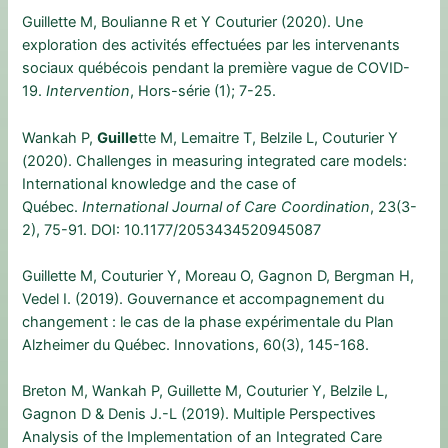
Guillette M, Boulianne R et Y Couturier (2020). Une
exploration des activités effectuées par les intervenants
sociaux québécois pendant la première vague de COVID-
19.
Intervention
, Hors-série (1); 7-25.
Wankah P,
Guille
tte M, Lemaitre T, Belzile L, Couturier Y
(2020). Challenges in measuring integrated care models:
International knowledge and the case of
Québec.
International Journal of Care Coordination
, 23(3-
2), 75-91. DOI: 10.1177/2053434520945087
Guillette M, Couturier Y, Moreau O, Gagnon D, Bergman H,
Vedel I. (2019). Gouvernance et accompagnement du
changement : le cas de la phase expérimentale du Plan
Alzheimer du Québec. Innovations, 60(3), 145-168.
Breton M, Wankah P, Guillette M, Couturier Y, Belzile L,
Gagnon D & Denis J.-L (2019). Multiple Perspectives
Analysis of the Implementation of an Integrated Care