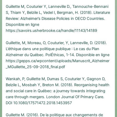
Guillette M, Couturier Y, Lanneville D., Tannouche-Bennani
S, Thiam Y, Belzile L, Vedel I, Bergman, H. (2018). Literature
Review: Alzheimer’s Disease Policies in OECD Countries.
Disponible en ligne
https://savoirs.usherbrooke.ca/handle/11143/14189
Guillette, M, Moreau, O, Couturier, Y, Lanneville, D. (2018).
L’éthique dans une politique publique : Le cas du Plan
Alzheimer du Québec. PolÉthicas, 1-14. Disponible en ligne
https://gepps.ca/wpcontent/uploads/Manuscrit_Alzheimer
_MGuillette_25-09-2018_final.pdf
Wankah, P, Guillette M, Dumas S, Couturier Y, Gagnon D,
Belzile L, Mosbah Y, Breton M. (2018). Reorganising health
and social care in Québec: a journey towards integrating
care through mergers. London Journal Of Primary Care.
DOI 10.1080/17571472.2018.1453957
Guillette M. (2016). De la politique aux changements de