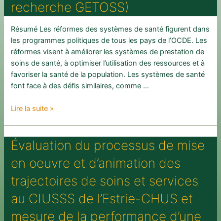
recherche GETOSS)
Résumé Les réformes des systèmes de santé figurent dans
les programmes politiques de tous les pays de l’OCDE. Les
réformes visent à améliorer les systèmes de prestation de
soins de santé, à optimiser l’utilisation des ressources et à
favoriser la santé de la population. Les systèmes de santé
font face à des défis similaires, comme …
Bilan
Lire la suite »
des
réformes
Évaluation du processus de mise
des
soins
en oeuvre et d’animation des
de
santé
trajectoires de soins et services
:
au CIUSSS de l’Estrie-CHUS et
un
programme
mesure de la performance d’une