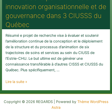
de
innovation organisationnelle et de
recherche
sur
gouvernance dans 3 CIUSSS du
la
Québec
capacité
de
transformation
Résumé e projet de recherche vise à évaluer et soutenir
des
l’amélioration continue de la conception et le déploiement
systèmes
de la structure et du processus d’animation de six
de
trajectoires de soins et services au sein du CIUSS de
soins
l’Estrie-CHU. Le but ultime est de générer une
de
connaissance transférable à d’autres CISSS et CIUSSS du
santé
Québec. Plus spécifiquement, …
au
Canada (en
Évaluation
Lire la suite »
collaboration
du
avec
processus
la
de
Copyright © 2026 REGARDS | Powered by
Thème WordPress
Chaire
mise
Astra
de
en