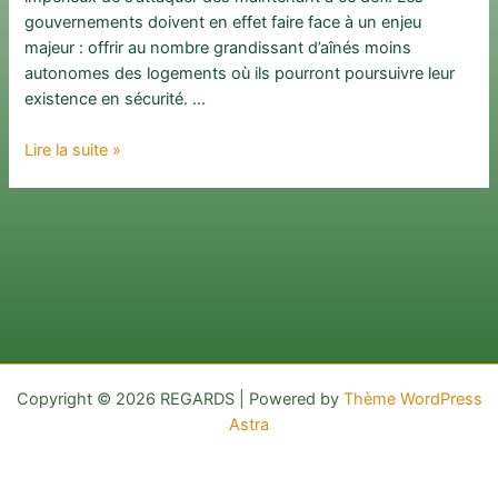
gouvernements doivent en effet faire face à un enjeu
majeur : offrir au nombre grandissant d’aînés moins
autonomes des logements où ils pourront poursuivre leur
existence en sécurité. …
Le
Lire la suite »
défi
d’offrir
aux
aînés
québécois
à
faible
revenu
des
Copyright © 2026 REGARDS | Powered by
Thème WordPress
logements
Astra
collectifs
abordables
et