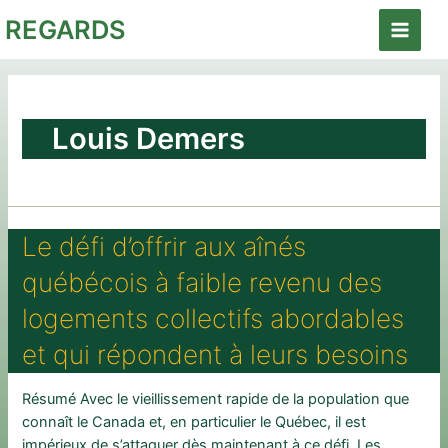
Aller
REGARDS
au
Main
contenu
Menu
Louis Demers
Le défi d’offrir aux aînés
québécois à faible revenu des
logements collectifs abordables
et qui répondent à leurs besoins
Résumé Avec le vieillissement rapide de la population que
connaît le Canada et, en particulier le Québec, il est
impérieux de s’attaquer dès maintenant à ce défi. Les