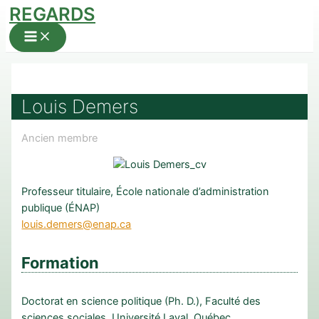
REGARDS
Aller
au
Main
Menu
contenu
Louis Demers
Ancien membre
Professeur titulaire, École nationale d’administration
publique (ÉNAP)
louis.demers@enap.ca
Formation
Doctorat en science politique (Ph. D.), Faculté des
sciences sociales, Université Laval, Québec