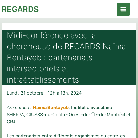
Aller
REGARDS
au
Main
contenu
Menu
Midi-conférence avec la
chercheuse de REGARDS Naïma
Bentayeb : partenariats
intersectoriels et
intraétablissements
Lundi, 21 octobre – 12h à 13h, 2024
Animatrice :
Naïma Bentayeb
,
Institut universitaire
SHERPA, CIUSSS-du-Centre-Ouest-de-l’Île-de-Montréal et
CRJ.
Les partenariats entre différents organismes ou entre les