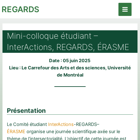
Aller
REGARDS
au
Main
contenu
Menu
Mini-colloque étudiant –
InterActions, REGARDS, ÉRASME
Date : 05 juin 2025
Lieu : Le Carrefour des Arts et des sciences, Université
de Montréal
Présentation
Le Comité étudiant
InterActions
-REGARDS–
ÉRASME
organise une journée scientifique axée sur le
thème de l’intersectorialité. L’objectif de cette journée est