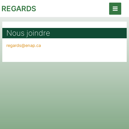
Aller
REGARDS
au
Main
contenu
Menu
Nous joindre
regards@enap.ca