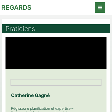
Aller
REGARDS
au
Main
contenu
Menu
Praticiens
Catherine Gagné
Régisseure planification et expertise –