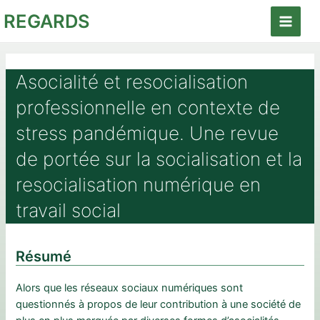
Aller
REGARDS
au
Main
contenu
Menu
Asocialité et resocialisation
professionnelle en contexte de
stress pandémique. Une revue
de portée sur la socialisation et la
resocialisation numérique en
travail social
Résumé
Alors que les réseaux sociaux numériques sont
questionnés à propos de leur contribution à une société de