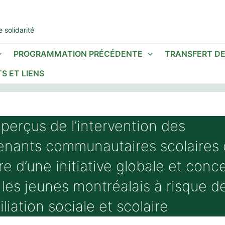
 solidarité
PROGRAMMATION PRÉCÉDENTE
TRANSFERT D
S ET LIENS
 perçus de l’intervention des
venants communautaires scolaires
re d’une initiative globale et conc
 les jeunes montréalais à risque d
iliation sociale et scolaire