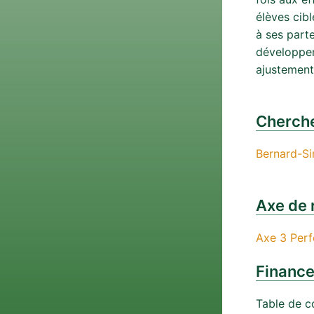
élèves cib
à ses parte
développem
ajustement
Cherche
Bernard-Si
Axe de 
Axe 3 Perf
Financ
Table de c