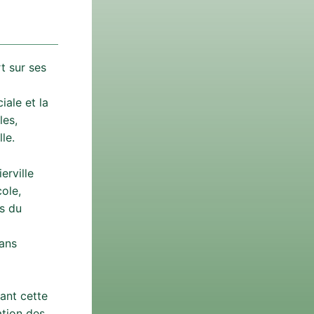
rt sur ses
iale et la
les,
le.
erville
ole,
s du
dans
ant cette
ation des