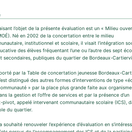
é
aisant l’objet de la présente évaluation est un « Milieu ouve
MOÉ). Né en 2002 de la concertation entre le milieu
autaire, institutionnel et scolaire, il visait l’intégration soc
ucative des élèves fréquentant l’une ou l’autre des sept éco
et secondaires, publiques du quartier de Bordeaux-Cartiervil
 porté par la Table de concertation jeunesse Bordeaux-Carti
’est distingué des autres formes d’interventions de type «éc
 communauté » par la place plus grande faite aux organisme
dans la gestion et l’offre de services et par la présence d’un
t-pivot, appelé intervenant communautaire scolaire (ICS), 
le du quartier.
 souhaité renouveler l’expérience d’évaluation en s’intéress
ffets perçus de l’accompagnement des ICS et de la particip