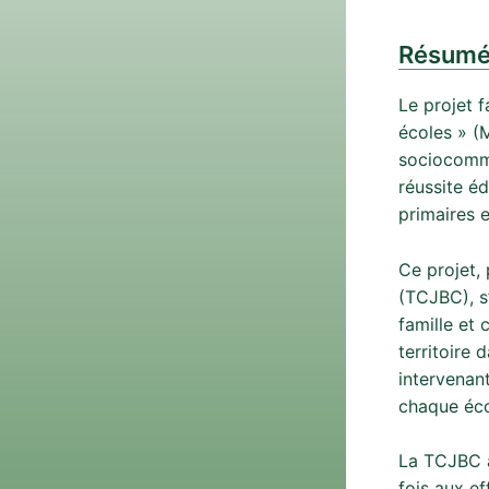
Résum
Le projet f
écoles » (
sociocommun
réussite éd
primaires 
Ce projet,
(TCJBC), s
famille et
territoire 
intervenan
chaque éco
La TCJBC a
fois aux e