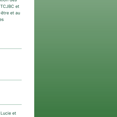
a TCJBC et
-être et au
es
 Lucie et