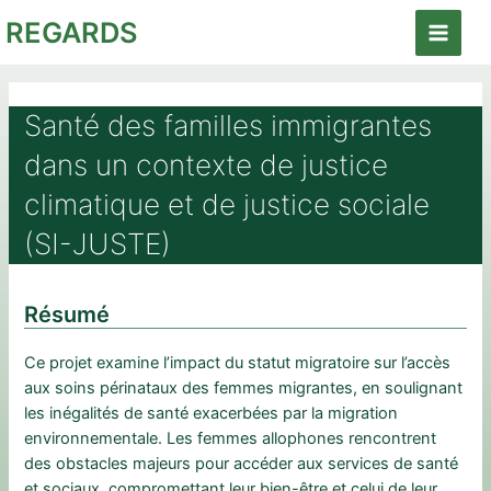
Aller
REGARDS
au
Main
contenu
Menu
Santé des familles immigrantes
dans un contexte de justice
climatique et de justice sociale
(SI-JUSTE)
Résumé
Ce projet examine l’impact du statut migratoire sur l’accès
aux soins périnataux des femmes migrantes, en soulignant
les inégalités de santé exacerbées par la migration
environnementale. Les femmes allophones rencontrent
des obstacles majeurs pour accéder aux services de santé
et sociaux, compromettant leur bien-être et celui de leur