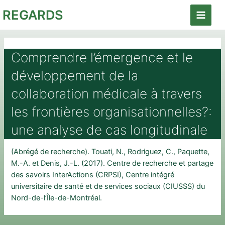
Aller
REGARDS
au
Main
contenu
Menu
Comprendre l’émergence et le
développement de la
collaboration médicale à travers
les frontières organisationnelles?:
une analyse de cas longitudinale
(Abrégé de recherche). Touati, N., Rodriguez, C., Paquette,
M.-A. et Denis, J.-L. (2017). Centre de recherche et partage
des savoirs InterActions (CRPSI), Centre intégré
universitaire de santé et de services sociaux (CIUSSS) du
Nord-de-l’Île-de-Montréal.