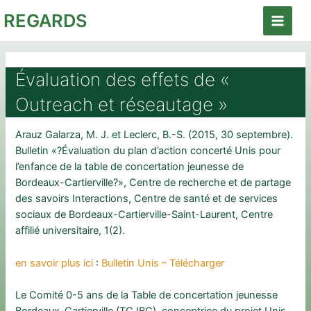
Aller
REGARDS
au
Main
contenu
Menu
Évaluation des effets de «
Outreach et réseautage »
Arauz Galarza, M. J. et Leclerc, B.-S. (2015, 30 septembre).
Bulletin «?Évaluation du plan d’action concerté Unis pour
l’enfance de la table de concertation jeunesse de
Bordeaux-Cartierville?», Centre de recherche et de partage
des savoirs Interactions, Centre de santé et de services
sociaux de Bordeaux-Cartierville-Saint-Laurent, Centre
affilié universitaire, 1(2).
en savoir plus ici
:
Bulletin Unis – Télécharger
Le Comité 0-5 ans de la Table de concertation jeunesse
Bordeaux-Cartierville (TCJBC), conceptrice du projet Unis