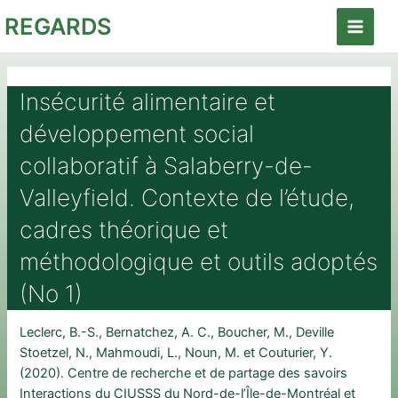
Aller
REGARDS
au
Main
contenu
Menu
Insécurité alimentaire et
développement social
collaboratif à Salaberry-de-
Valleyfield. Contexte de l’étude,
cadres théorique et
méthodologique et outils adoptés
(No 1)
Leclerc, B.-S., Bernatchez, A. C., Boucher, M., Deville
Stoetzel, N., Mahmoudi, L., Noun, M. et Couturier, Y.
(2020). Centre de recherche et de partage des savoirs
Interactions du CIUSSS du Nord-de-l’Île-de-Montréal et