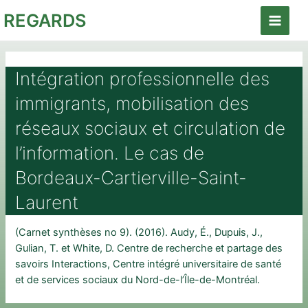
Aller
REGARDS
au
Main
contenu
Menu
Intégration professionnelle des
immigrants, mobilisation des
réseaux sociaux et circulation de
l’information. Le cas de
Bordeaux-Cartierville-Saint-
Laurent
(Carnet synthèses no 9). (2016). Audy, É., Dupuis, J.,
Gulian, T. et White, D. Centre de recherche et partage des
savoirs Interactions, Centre intégré universitaire de santé
et de services sociaux du Nord-de-l’Île-de-Montréal.