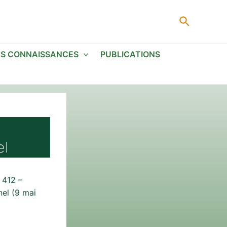
Recherc
ES CONNAISSANCES
PUBLICATIONS
el
 412 –
nnel (9 mai