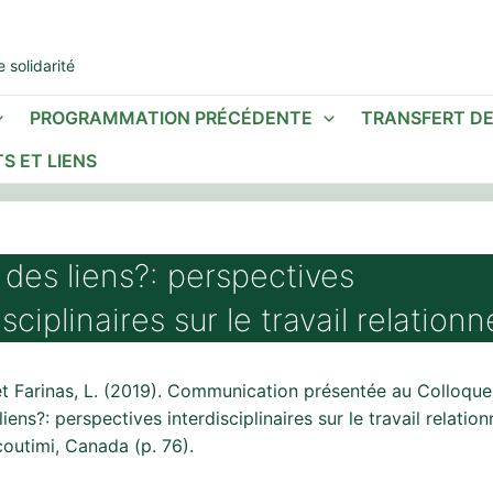
 solidarité
PROGRAMMATION PRÉCÉDENTE
TRANSFERT D
S ET LIENS
 des liens?: perspectives
isciplinaires sur le travail relationn
 et Farinas, L. (2019). Communication présentée au Colloque
liens?: perspectives interdisciplinaires sur le travail relatio
coutimi, Canada (p. 76).