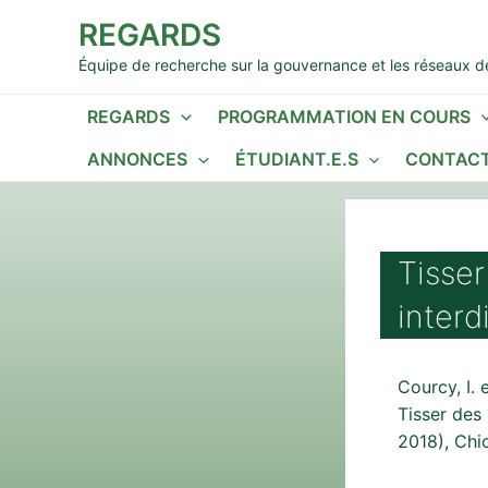
Aller
REGARDS
au
contenu
Équipe de recherche sur la gouvernance et les réseaux de
REGARDS
PROGRAMMATION EN COURS
ANNONCES
ÉTUDIANT.E.S
CONTACT
Tisser
interd
Courcy, I.
Tisser des 
2018), Chi