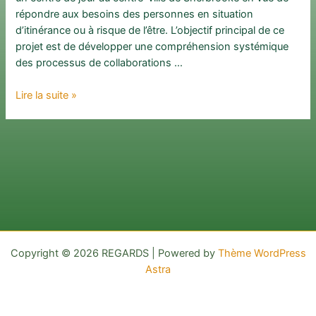
répondre aux besoins des personnes en situation
d’itinérance ou à risque de l’être. L’objectif principal de ce
projet est de développer une compréhension systémique
des processus de collaborations …
Implantation
Lire la suite »
d’un
centre
de
jour
en
contexte
d’itinérance
à
Sherbrooke:
Copyright © 2026 REGARDS | Powered by
Thème WordPress
projet
Astra
d’évaluation
développementale