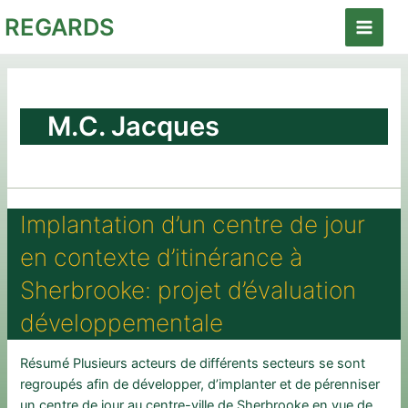
Aller
REGARDS
au
Main
contenu
Menu
M.C. Jacques
Implantation d’un centre de jour
en contexte d’itinérance à
Sherbrooke: projet d’évaluation
développementale
Résumé Plusieurs acteurs de différents secteurs se sont
regroupés afin de développer, d’implanter et de pérenniser
un centre de jour au centre-ville de Sherbrooke en vue de