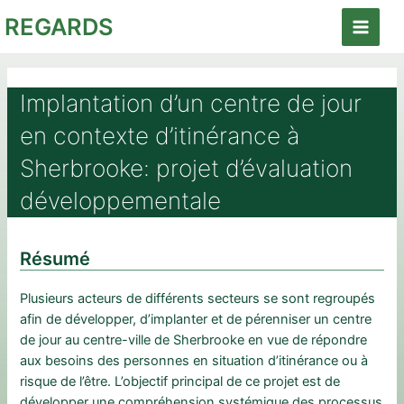
Aller
REGARDS
au
Main
contenu
Menu
Implantation d’un centre de jour
en contexte d’itinérance à
Sherbrooke: projet d’évaluation
développementale
Résumé
Plusieurs acteurs de différents secteurs se sont regroupés
afin de développer, d’implanter et de pérenniser un centre
de jour au centre-ville de Sherbrooke en vue de répondre
aux besoins des personnes en situation d’itinérance ou à
risque de l’être. L’objectif principal de ce projet est de
développer une compréhension systémique des processus