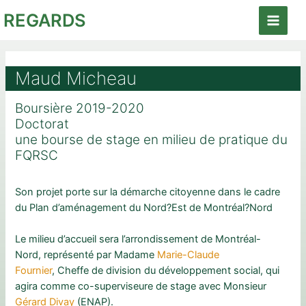
Aller
REGARDS
au
Main
contenu
Menu
Maud Micheau
Boursière 2019-2020
Doctorat
une bourse de stage en milieu de pratique du
FQRSC
Son projet porte sur la démarche citoyenne dans le cadre
du Plan d’aménagement du Nord?Est de Montréal?Nord
Le milieu d’accueil sera l’arrondissement de Montréal-
Nord, représenté par Madame
Marie-Claude
Fournier
, Cheffe de division du développement social, qui
agira comme co-superviseure de stage avec Monsieur
Gérard Divay
(ENAP).