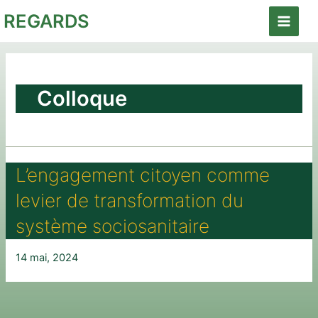
Aller
REGARDS
au
Main
contenu
Menu
Colloque
L’engagement citoyen comme
levier de transformation du
système sociosanitaire
14 mai, 2024