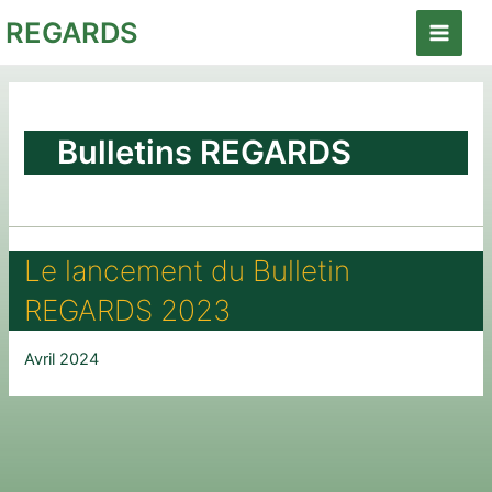
Aller
REGARDS
au
Main
contenu
Menu
Bulletins REGARDS
Le lancement du Bulletin
REGARDS 2023
Avril 2024