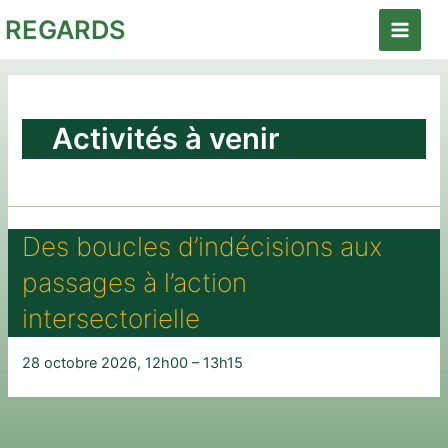
Aller
REGARDS
au
Main
contenu
Menu
Activités à venir
Des boucles d’indécisions aux
passages à l’action
intersectorielle
28 octobre 2026, 12h00 – 13h15