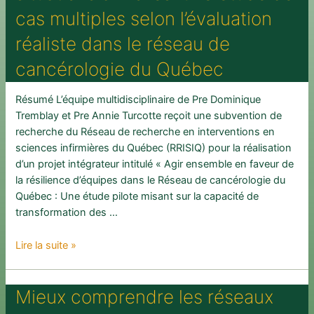
les
cas multiples selon l’évaluation
soins
oncologiques
réaliste dans le réseau de
et
cancérologie du Québec
les
soins
de
Résumé L’équipe multidisciplinaire de Pre Dominique
survivance
Tremblay et Pre Annie Turcotte reçoit une subvention de
en
recherche du Réseau de recherche en interventions en
première
sciences infirmières du Québec (RRISIQ) pour la réalisation
ligne
d’un projet intégrateur intitulé « Agir ensemble en faveur de
:
la résilience d’équipes dans le Réseau de cancérologie du
une
Québec : Une étude pilote misant sur la capacité de
évaluation
transformation des …
réaliste
de
Agir
Lire la suite »
cas
ensemble
multiples
sur
Mieux comprendre les réseaux
la
résilience