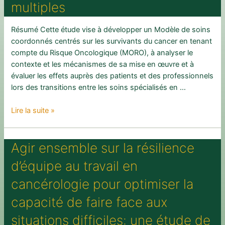
multiples
Résumé Cette étude vise à développer un Modèle de soins
coordonnés centrés sur les survivants du cancer en tenant
compte du Risque Oncologique (MORO), à analyser le
contexte et les mécanismes de sa mise en œuvre et à
évaluer les effets auprès des patients et des professionnels
lors des transitions entre les soins spécialisés en …
Optimisation
Lire la suite »
des
pratiques
Agir ensemble sur la résilience
cliniques
et
d’équipe au travail en
organisationnelles
lors
cancérologie pour optimiser la
des
capacité de faire face aux
transitions
entre
situations difficiles: une étude de