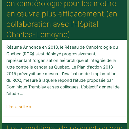
en cancérologie pour les mettre
d’équipe
au
en œuvre plus efficacement (en
travail
collaboration avec l’Hôpital
en
cancérologie
Charles-Lemoyne)
pour
optimiser
Résumé Annoncé en 2013, le Réseau de Cancérologie du
la
Québec (RCQ) s’est déployé progressivement,
capacité
représentant l’organisation hiérarchique et intégrée de la
de
lutte contre le cancer au Québec. Le Plan d’action 2013-
faire
2015 prévoyait une mesure d’évaluation de l’implantation
face
du RCQ, mesure à laquelle répond l’étude proposée par
aux
Dominique Tremblay et ses collègues. L’objectif général de
situations
l’étude …
difficiles:
une
Mieux
Lire la suite »
étude
comprendre
de
les
cas
Les conditions de production des
réseaux