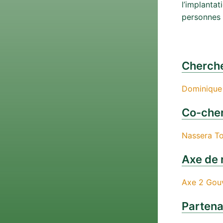
l’implantat
personnes 
Cherche
Dominique
Co-cher
Nassera To
Axe de 
Axe 2 Gouv
Partena