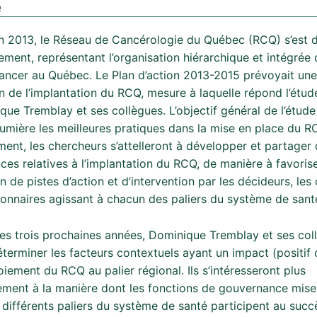
é
 2013, le Réseau de Cancérologie du Québec (RCQ) s’est 
ment, représentant l’organisation hiérarchique et intégrée d
cancer au Québec. Le Plan d’action 2013-2015 prévoyait un
on de l’implantation du RCQ, mesure à laquelle répond l’étu
ue Tremblay et ses collègues. L’objectif général de l’étude
lumière les meilleures pratiques dans la mise en place du R
ment, les chercheurs s’attelleront à développer et partager
ces relatives à l’implantation du RCQ, de manière à favoris
on de pistes d’action et d’intervention par les décideurs, les 
tionnaires agissant à chacun des paliers du système de sant
es trois prochaines années, Dominique Tremblay et ses col
terminer les facteurs contextuels ayant un impact (positif 
oiement du RCQ au palier régional. Ils s’intéresseront plus
rement à la manière dont les fonctions de gouvernance mise
différents paliers du système de santé participent au succ