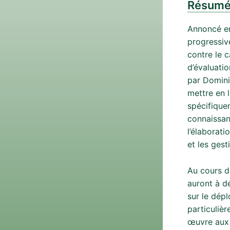
Résum
Annoncé en
progressive
contre le 
d’évaluati
par Dominiq
mettre en 
spécifique
connaissan
l’élaborati
et les ges
Au cours d
auront à dé
sur le dépl
particuliè
œuvre aux 