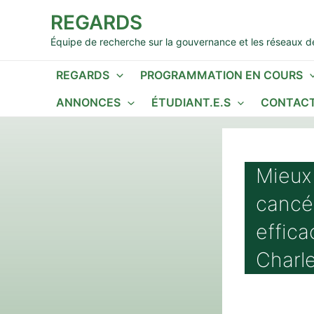
Aller
REGARDS
au
contenu
Équipe de recherche sur la gouvernance et les réseaux de
REGARDS
PROGRAMMATION EN COURS
ANNONCES
ÉTUDIANT.E.S
CONTACT
Mieux
cancér
effica
Charl