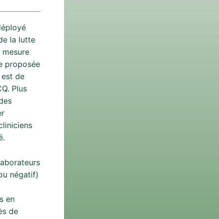
déployé
e la lutte
e mesure
de proposée
 est de
CQ. Plus
 des
er
cliniciens
é.
laborateurs
ou négatif)
s en
ès de