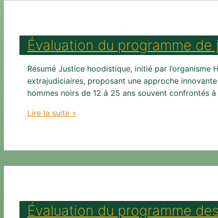
Évaluation du programme de j
Résumé Justice hoodistique, initié par l’organism
extrajudiciaires, proposant une approche innovante d
hommes noirs de 12 à 25 ans souvent confrontés à la
Évaluation
Lire la suite »
du
programme
de
justice
hoodistique
Évaluation du programme des 