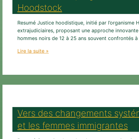
Hoodstock
Resumé Justice hoodistique, initié par l’organism
extrajudiciaires, proposant une approche innovante d
hommes noirs de 12 à 25 ans souvent confrontés à la
Évaluation
Lire la suite »
du
programme
des
mesures
alternatives
en
justice
Vers des changements systémi
de
l’organisme
et les femmes immigrantes
Hoodstock