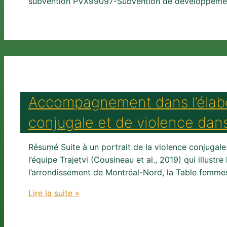
subvention PVX99097-Subvention de développemen
Accompagnement dans l’élabor
conjugale et de violence dan
Résumé Suite à un portrait de la violence conjugale
l’équipe Trajetvi (Cousineau et al., 2019) qui illustr
l’arrondissement de Montréal-Nord, la Table femmes
Accompagnement
Lire la suite »
dans
l’élaboration