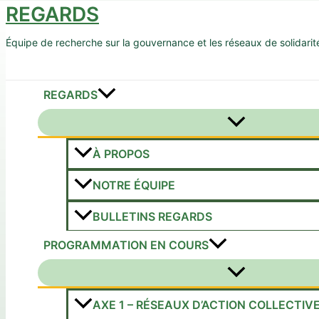
REGARDS
Aller
au
Équipe de recherche sur la gouvernance et les réseaux de solidarit
contenu
Rechercher
REGARDS
Permutateur
de
Menu
À PROPOS
NOTRE ÉQUIPE
BULLETINS REGARDS
PROGRAMMATION EN COURS
Permutateur
de
Menu
AXE 1 – RÉSEAUX D’ACTION COLLECTIV