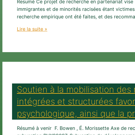
Resumé Ce projet de recherche en partenariat vise à
immigrantes et de minorités racisées étant victimes 
recherche empirique ont été faites, et des recomm
Vers
Lire la suite »
des
changements
systémiques
pour
éliminer
la
violence
Soutien à la mobilisation des
envers
les
intégrées et structurées favor
adolescentes
psychologique, ainsi que la p
et
les
femmes
Résumé à venir F. Bowen , É. Morissette Axe de 
immigrantes