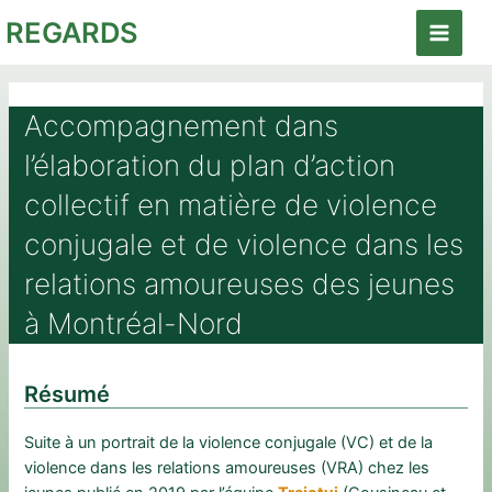
Aller
REGARDS
au
Main
contenu
Menu
Accompagnement dans
l’élaboration du plan d’action
collectif en matière de violence
conjugale et de violence dans les
relations amoureuses des jeunes
à Montréal-Nord
Résumé
Suite à un portrait de la violence conjugale (VC) et de la
violence dans les relations amoureuses (VRA) chez les