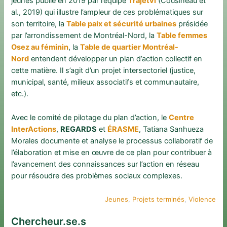
jeunes publié en 2019 par l’équipe
Trajetvi
(Cousineau et
al., 2019) qui illustre l’ampleur de ces problématiques sur
son territoire, la
Table paix et sécurité urbaines
présidée
par l’arrondissement de Montréal-Nord, la
Table femmes
Osez au féminin
, la
Table de quartier Montréal-
Nord
entendent développer un plan d’action collectif en
cette matière. Il s’agit d’un projet intersectoriel (justice,
municipal, santé, milieux associatifs et communautaire,
etc.).
Avec le comité de pilotage du plan d’action, le
Centre
InterActions
,
REGARDS
et
ÉRASME
, Tatiana Sanhueza
Morales documente et analyse le processus collaboratif de
l’élaboration et mise en œuvre de ce plan pour contribuer à
l’avancement des connaissances sur l’action en réseau
pour résoudre des problèmes sociaux complexes.
Jeunes
, 
Projets terminés
, 
Violence
Chercheur.se.s