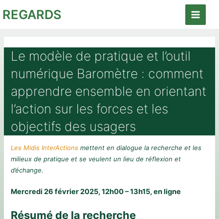
Aller
REGARDS
au
Main
contenu
Menu
Le modèle de pratique et l’outil
numérique Baromètre : comment
apprendre ensemble en orientant
l’action sur les forces et les
objectifs des usagers
Les Midis InterActions
mettent en dialogue la recherche et les
milieux de pratique et se veulent un lieu de réflexion et
d’échange.
Mercredi 26 février 2025, 12h00 – 13h15, en ligne
Résumé de la recherche