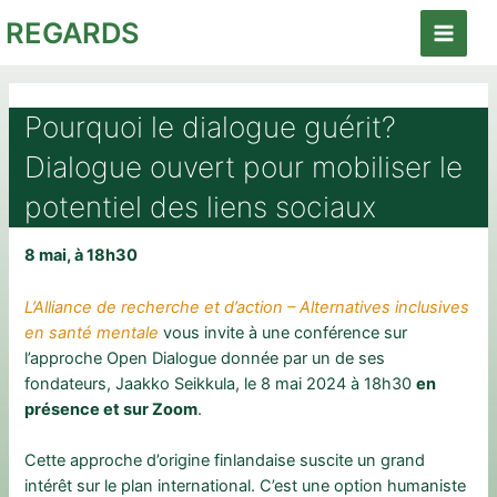
Aller
REGARDS
au
Main
contenu
Menu
Pourquoi le dialogue guérit?
Dialogue ouvert pour mobiliser le
potentiel des liens sociaux
8 mai, à 18h30
L’Alliance de recherche et d’action – Alternatives inclusives
en santé mentale
vous invite à une conférence sur
l’approche Open Dialogue donnée par un de ses
fondateurs, Jaakko Seikkula, le 8 mai 2024 à 18h30
en
présence et sur Zoom
.
Cette approche d’origine finlandaise suscite un grand
intérêt sur le plan international. C’est une option humaniste