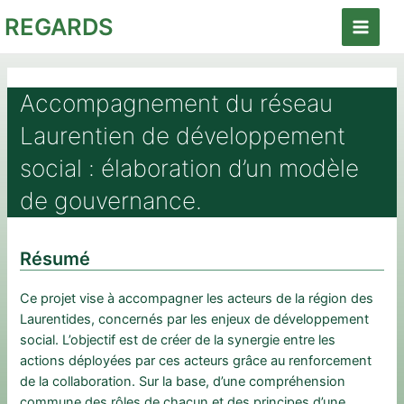
Aller
REGARDS
au
Main
contenu
Menu
Accompagnement du réseau
Laurentien de développement
social : élaboration d’un modèle
de gouvernance.
Résumé
Ce projet vise à accompagner les acteurs de la région des
Laurentides, concernés par les enjeux de développement
social. L’objectif est de créer de la synergie entre les
actions déployées par ces acteurs grâce au renforcement
de la collaboration. Sur la base, d’une compréhension
commune des rôles de chacun et des principes d’une