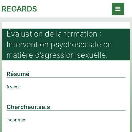
Aller
REGARDS
au
Main
contenu
Menu
Évaluation de la formation :
Intervention psychosociale en
matière d’agression sexuelle.
Résumé
à venir
Chercheur.se.s
inconnue