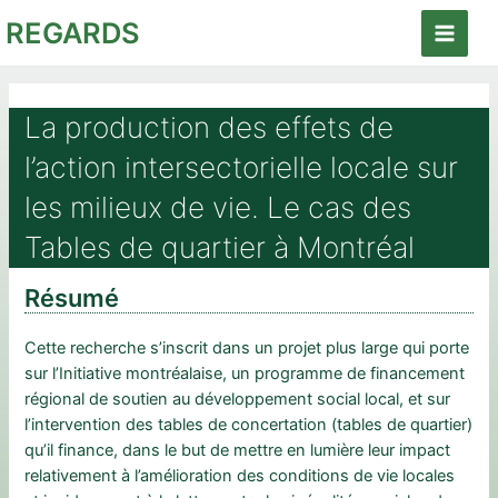
Aller
REGARDS
au
Main
contenu
Menu
La production des effets de
l’action intersectorielle locale sur
les milieux de vie. Le cas des
Tables de quartier à Montréal
Résumé
Cette recherche s’inscrit dans un projet plus large qui porte
sur l’Initiative montréalaise, un programme de financement
régional de soutien au développement social local, et sur
l’intervention des tables de concertation (tables de quartier)
qu’il finance, dans le but de mettre en lumière leur impact
relativement à l’amélioration des conditions de vie locales