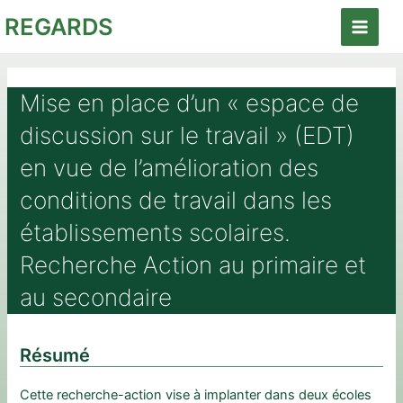
Aller
REGARDS
au
Main
contenu
Menu
Mise en place d’un « espace de
discussion sur le travail » (EDT)
en vue de l’amélioration des
conditions de travail dans les
établissements scolaires.
Recherche Action au primaire et
au secondaire
Résumé
Cette recherche-action vise à implanter dans deux écoles