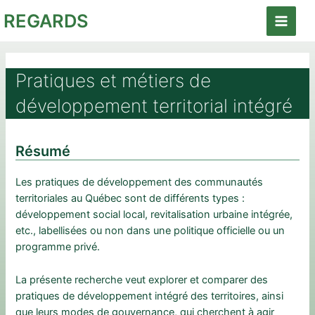
Aller
REGARDS
au
Main
contenu
Menu
Pratiques et métiers de
développement territorial intégré
Résumé
Les pratiques de développement des communautés
territoriales au Québec sont de différents types :
développement social local, revitalisation urbaine intégrée,
etc., labellisées ou non dans une politique officielle ou un
programme privé.
La présente recherche veut explorer et comparer des
pratiques de développement intégré des territoires, ainsi
que leurs modes de gouvernance, qui cherchent à agir