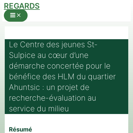
REGARDS
Aller
au
Main
Menu
contenu
Le Centre des jeunes St-
Sulpice au cœur d’une
démarche concertée pour le
bénéfice des HLM du quartier
Ahuntsic : un projet de
recherche-évaluation au
service du milieu
Résumé