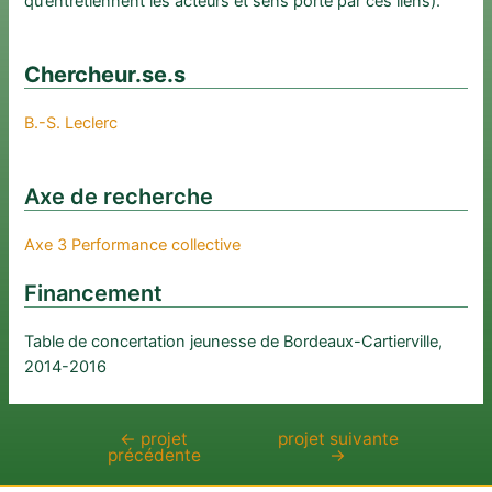
qu’entretiennent les acteurs et sens porté par ces liens).
Chercheur.se.s
B.-S. Leclerc
Axe de recherche
Axe 3 Performance collective
Financement
Table de concertation jeunesse de Bordeaux-Cartierville,
2014-2016
←
projet
projet suivante
Navigation
précédente
→
de
l’article