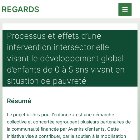
Aller
REGARDS
au
Main
contenu
Menu
Processus et effets d’une
intervention intersectorielle
visant le développement global
d’enfants de 0 à 5 ans vivant en
situation de pauvreté
Résumé
Le projet « Unis pour l’enfance » est une démarche
collective et concertée regroupant plusieurs partenaires de
la communauté financée par Avenirs d’enfants. Cette
initiative vise à contribuer, par le soutien à la mobilisation