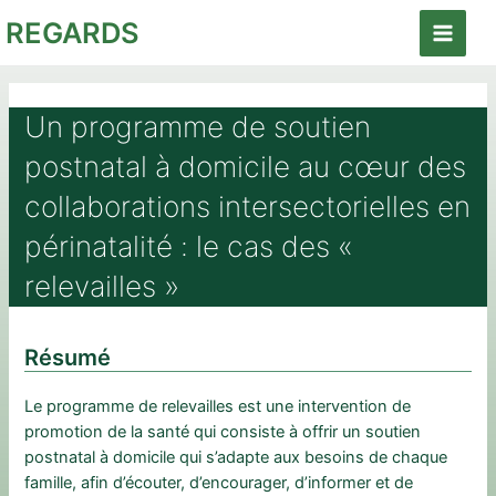
Aller
REGARDS
au
Main
contenu
Menu
Un programme de soutien
postnatal à domicile au cœur des
collaborations intersectorielles en
périnatalité : le cas des «
relevailles »
Résumé
Le programme de relevailles est une intervention de
promotion de la santé qui consiste à offrir un soutien
postnatal à domicile qui s’adapte aux besoins de chaque
famille, afin d’écouter, d’encourager, d’informer et de