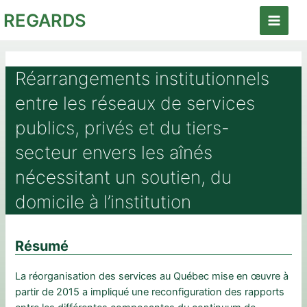
Aller
REGARDS
au
Main
contenu
Menu
Réarrangements institutionnels
entre les réseaux de services
publics, privés et du tiers-
secteur envers les aînés
nécessitant un soutien, du
domicile à l’institution
Résumé
La réorganisation des services au Québec mise en œuvre à
partir de 2015 a impliqué une reconfiguration des rapports