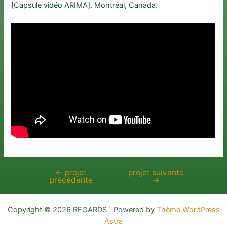
[Capsule vidéo ARIMA]. Montréal, Canada.
←
projet
projet suivante
Navigation
précédente
→
de
l’article
Copyright © 2026 REGARDS | Powered by
Thème WordPress
Astra