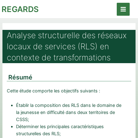
Aller
REGARDS
au
Main
contenu
Menu
Analyse structurelle des réseaux
locaux de services (RLS) en
contexte de transformations
Résumé
Cette étude comporte les objectifs suivants :
Établir la composition des RLS dans le domaine de
la jeunesse en difficulté dans deux territoires de
CSSS;
Déterminer les principales caractéristiques
structurelles des RLS;